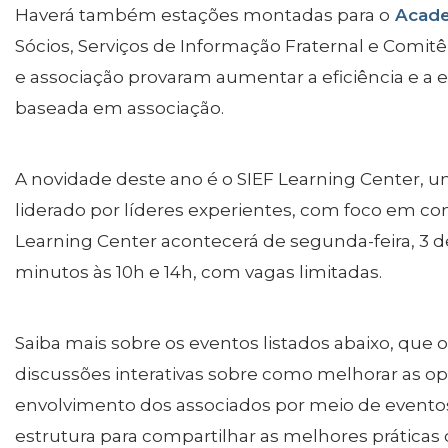
Education
Haverá também estações montadas para o
Acade
SIEF Programs
Sócios, Serviços de Informação Fraternal e Comitê
e associação provaram aumentar a eficiência e a e
Oriental Guide Leadership Conference
baseada em associação.
Contacte-nos
A novidade deste ano é o SIEF Learning Center,
liderado por líderes experientes, com foco em co
Learning Center acontecerá de segunda-feira, 3 de 
minutos às 10h e 14h, com vagas limitadas.
Saiba mais sobre os eventos listados abaixo, que 
discussões interativas sobre como melhorar as op
envolvimento dos associados por meio de evento
estrutura para compartilhar as melhores prátic