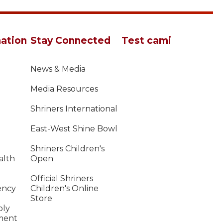
ation
Stay Connected
Test cami
News & Media
Media Resources
Shriners International
East-West Shine Bowl
Shriners Children's
alth
Open
Official Shriners
ency
Children's Online
Store
ply
ment