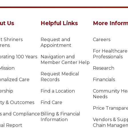
ut Us
Helpful Links
More Inform
t Shriners
Request and
Careers
drens
Appointment
For Healthcare
rating 100 Years
Navigation and
Professionals
Member Center Help
Mission
Research
Request Medical
onalized Care
Records
Financials
ership
Find a Location
Community He
Needs
ity & Outcomes
Find Care
Price Transpar
cs and Compliance
Billing & Financial
Information
Vendors & Sup
al Report
Chain Manage