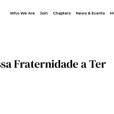
Who We Are
Join
Chapters
News & Events
M
PROC
ssa Fraternidade a Ter
LANTHROPY
MEMBER CENTER
IP
WOMEN IMPACTING C