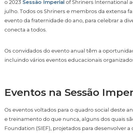
o 2023
Sessão Imperial
of Shriners International 
Shiners Next Generation
julho. Todos os Shriners e membros da extensa fam
FAQs
evento da fraternidade do ano, para celebrar a di
conecta a todos.
Join
Start Your Journey
Os convidados do evento anual têm a oportunidad
Define Your Path
incluindo vários eventos educacionais organizado
Our Connection with Freemasonry
Experience the Brotherhood
Your Impact
Eventos na Sessão Imper
Chapters
Os eventos voltados para o quadro social deste 
News & Events
e treinamento do que nunca, alguns dos quais são
Member Center
Foundation (SIEF), projetados para desenvolver a 