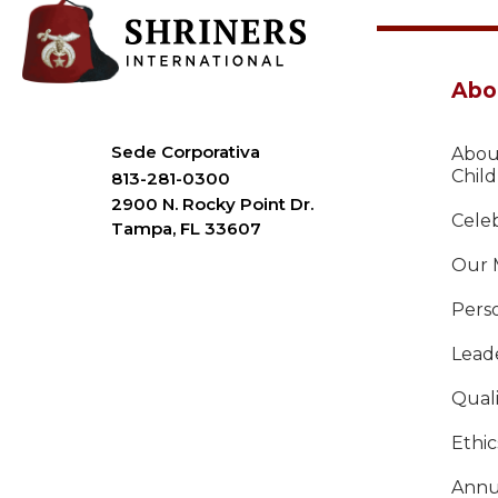
Abo
Sede Corporativa
Abou
Chil
813-281-0300
2900 N. Rocky Point Dr.
Celeb
Tampa, FL 33607
Our 
Pers
Lead
Qual
Ethi
Annu