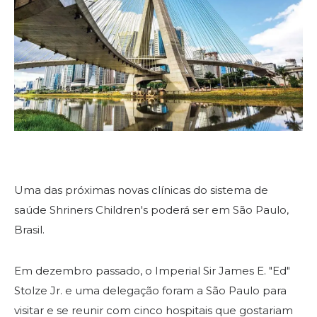
Join
Start Your Journey
Define Your Path
Our Connection with Freemasonry
Experience the Brotherhood
Your Impact
Chapters
Uma das próximas novas clínicas do sistema de
News & Events
saúde Shriners Children's poderá ser em São Paulo,
Member Center
Brasil.
Education
Em dezembro passado, o Imperial Sir James E. "Ed"
SIEF Programs
Stolze Jr. e uma delegação foram a São Paulo para
Oriental Guide Leadership Conference
visitar e se reunir com cinco hospitais que gostariam