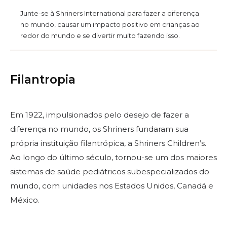
Junte-se à Shriners International para fazer a diferença
no mundo, causar um impacto positivo em crianças ao
PROCURAR
redor do mundo e se divertir muito fazendo isso.
Filantropia
OUR PHILANTHROPY
Em 1922, impulsionados pelo desejo de fazer a
LEADERSHIP
diferença no mundo, os Shriners fundaram sua
própria instituição filantrópica, a Shriners Children’s.
Ao longo do último século, tornou-se um dos maiores
MEMBER CENTER
sistemas de saúde pediátricos subespecializados do
mundo, com unidades nos Estados Unidos, Canadá e
WOMEN IMPACTING CARE
México.