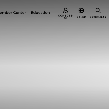
ember Center
Education
CONECTE-
PT-BR
PROCURAR
SE
URAR