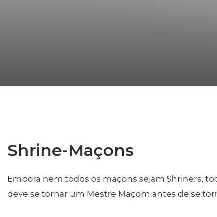
LEADERSH
Shiners Next Generation
FAQs
Join
Start Your Journey
Define Your Path
Our Connection with Freemasonry
Experience the Brotherhood
Your Impact
Shrine-Maçons
Chapters
Embora nem todos os maçons sejam Shriners, to
News & Events
deve se tornar um Mestre Maçom antes de se tor
Member Center