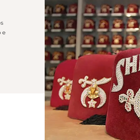
os
o e