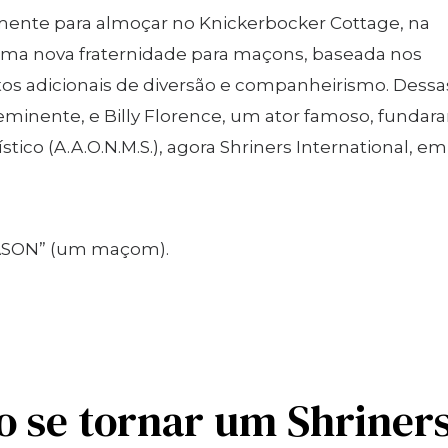
ente para almoçar no Knickerbocker Cottage, na
r uma nova fraternidade para maçons, baseada nos
s adicionais de diversão e companheirismo. Dessa
eminente, e Billy Florence, um ator famoso, fundar
ico (A.A.O.N.M.S.), agora Shriners International, em
MASON” (um maçom).
o se tornar um Shriners