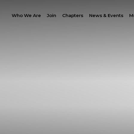
Who We Are
Join
Chapters
News & Events
M
PROC
LANTHROPY
MEMBER CENTER