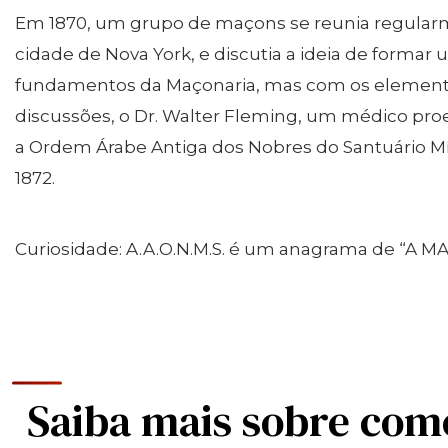
Education
Em 1870, um grupo de maçons se reunia regularm
SIEF Programs
cidade de Nova York, e discutia a ideia de forma
Oriental Guide Leadership Conference
fundamentos da Maçonaria, mas com os elemento
Contacte-nos
discussões, o Dr. Walter Fleming, um médico pro
a Ordem Árabe Antiga dos Nobres do Santuário Míst
1872.
Curiosidade: A.A.O.N.M.S. é um anagrama de “A 
Saiba mais sobre com