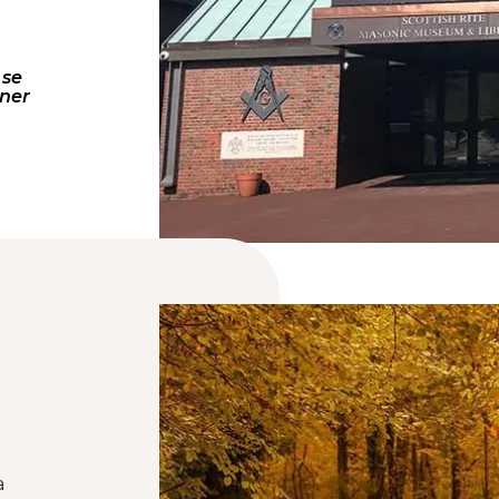
 Shriner
a