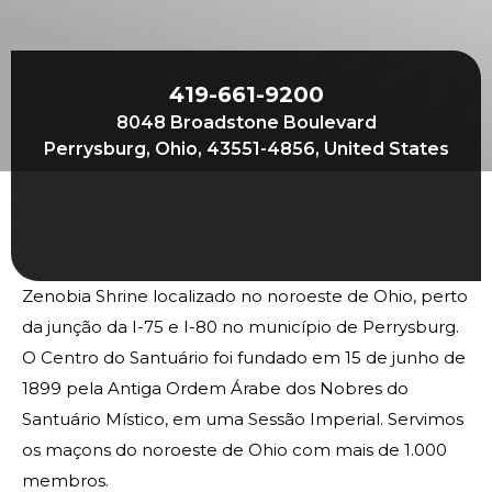
Join
Start Your Journey
Define Your Path
419-661-9200
8048 Broadstone Boulevard
Our Connection with Freemasonry
Perrysburg, Ohio, 43551-4856, United States
Experience the Brotherhood
Your Impact
Chapters
Zenobia Shrine localizado no noroeste de Ohio, perto
News & Events
da junção da I-75 e I-80 no município de Perrysburg.
Member Center
O Centro do Santuário foi fundado em 15 de junho de
Education
1899 pela Antiga Ordem Árabe dos Nobres do
Santuário Místico, em uma Sessão Imperial. Servimos
SIEF Programs
os maçons do noroeste de Ohio com mais de 1.000
Oriental Guide Leadership Conference
membros.