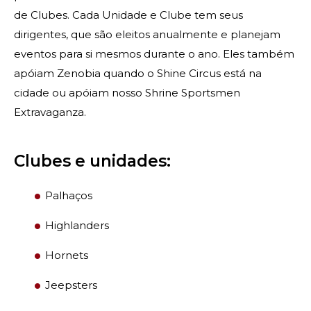
de Clubes. Cada Unidade e Clube tem seus
PROCURAR
dirigentes, que são eleitos anualmente e planejam
eventos para si mesmos durante o ano. Eles também
apóiam Zenobia quando o Shine Circus está na
cidade ou apóiam nosso Shrine Sportsmen
Extravaganza.
OUR PHILANTHROPY
Clubes e unidades:
LEADERSHIP
Palhaços
MEMBER CENTER
Highlanders
WOMEN IMPACTING CARE
Hornets
Jeepsters