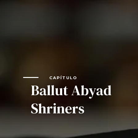
Education
SIEF Programs
Oriental Guide Leadership Conference
Contacte-nos
CAPÍTULO
Ballut Abyad
Shriners