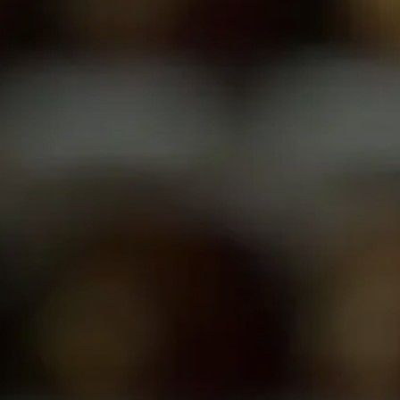
Shiners Next Generation
FAQs
Join
Start Your Journey
Define Your Path
Our Connection with Freemasonry
Experience the Brotherhood
Your Impact
Chapters
News & Events
Member Center