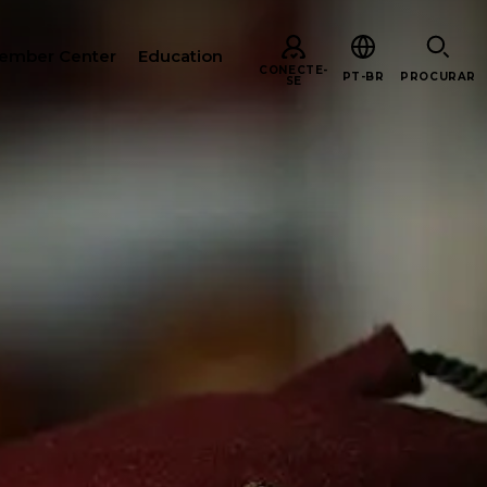
ember Center
Education
CONECTE-
PT-BR
PROCURAR
SE
URAR
ARE