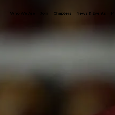
Who We Are
Join
Chapters
News & Events
M
PROC
LANTHROPY
MEMBER CENTER
IP
WOMEN IMPACTING C