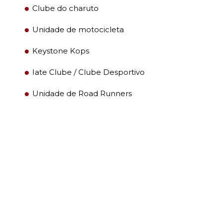
Clube do charuto
OUR PHILANTHROPY
Unidade de motocicleta
Keystone Kops
LEADERSHIP
Iate Clube / Clube Desportivo
MEMBER CENTER
Unidade de Road Runners
WOMEN IMPACTING CARE