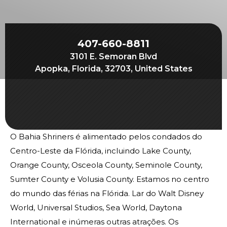
Join
Start Your Journey
Define Your Path
407-660-8811
3101 E. Semoran Blvd
Our Connection with Freemasonry
Apopka, Florida, 32703, United States
Experience the Brotherhood
Your Impact
Chapters
O Bahia Shriners é alimentado pelos condados do
News & Events
Centro-Leste da Flórida, incluindo Lake County,
Member Center
Orange County, Osceola County, Seminole County,
Education
Sumter County e Volusia County. Estamos no centro
do mundo das férias na Flórida. Lar do Walt Disney
SIEF Programs
World, Universal Studios, Sea World, Daytona
Oriental Guide Leadership Conference
International e inúmeras outras atrações. Os