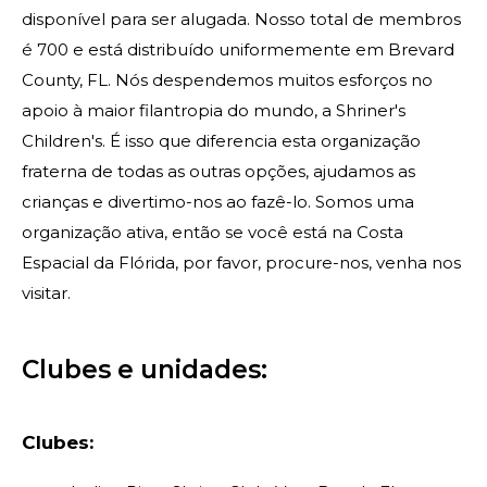
disponível para ser alugada. Nosso total de membros
é 700 e está distribuído uniformemente em Brevard
County, FL. Nós despendemos muitos esforços no
apoio à maior filantropia do mundo, a Shriner's
Children's. É isso que diferencia esta organização
PROCURAR
fraterna de todas as outras opções, ajudamos as
crianças e divertimo-nos ao fazê-lo. Somos uma
organização ativa, então se você está na Costa
Espacial da Flórida, por favor, procure-nos, venha nos
visitar.
OUR PHILANTHROPY
LEADERSHIP
Clubes e unidades:
MEMBER CENTER
Clubes: