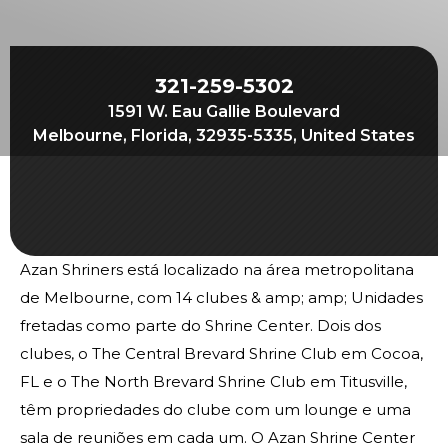
Join
Start Your Journey
Define Your Path
321-259-5302
1591 W. Eau Gallie Boulevard
Our Connection with Freemasonry
Melbourne, Florida, 32935-5335, United States
Experience the Brotherhood
Your Impact
Chapters
Azan Shriners está localizado na área metropolitana
News & Events
de Melbourne, com 14 clubes & amp; amp; Unidades
Member Center
fretadas como parte do Shrine Center. Dois dos
Education
clubes, o The Central Brevard Shrine Club em Cocoa,
FL e o The North Brevard Shrine Club em Titusville,
SIEF Programs
têm propriedades do clube com um lounge e uma
Oriental Guide Leadership Conference
sala de reuniões em cada um. O Azan Shrine Center