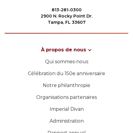
Commencez votre voyage
813-281-0300
Définissez votre chemin
2900 N. Rocky Point Dr.
Tampa, FL 33607
Notre lien avec Freemasonry
Vivez la fraternité
Votre impact
À propos de nous
RECHERCHER
Chapitres
Qui sommes-nous
Nouvelles et événements
Célébration du 150e anniversaire
Centre des membres
Notre philanthropie
NOTRE PHILANTHROPIE
Éducation
Organisations partenaires
SIEF Programmes
DIRECTION
Imperial Divan
Contactez-nous
Administration
CENTRE DES MEMBRES
Rapport annuel