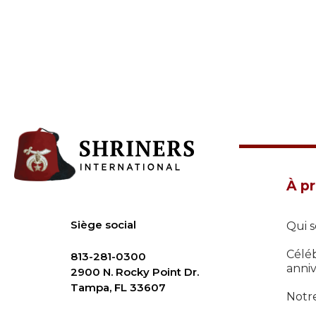
FAQs
Rejoindre
Commencez votre voyage
Définissez votre chemin
Notre lien avec Freemasonry
Vivez la fraternité
Votre impact
À p
Chapitres
Siège social
Qui 
Nouvelles et événements
Célé
813-281-0300
Centre des membres
anniv
2900 N. Rocky Point Dr.
Tampa, FL 33607
Éducation
Notr