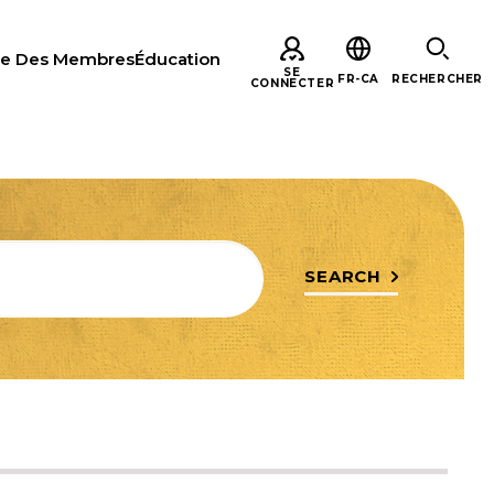
re Des Membres
Éducation
SE
FR-CA
RECHERCHER
CONNECTER
ERCHER
SEARCH
S
ARE