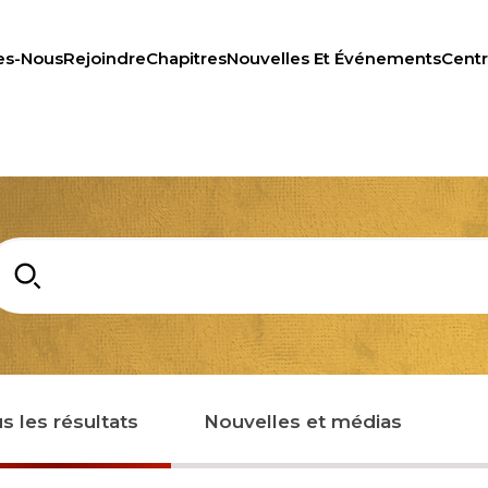
s-Nous
Rejoindre
Chapitres
Nouvelles Et Événements
Cent
RECH
ILANTHROPIE
CENTRE DES MEMBRE
s les résultats
Nouvelles et médias
N
WOMEN IMPACTING C