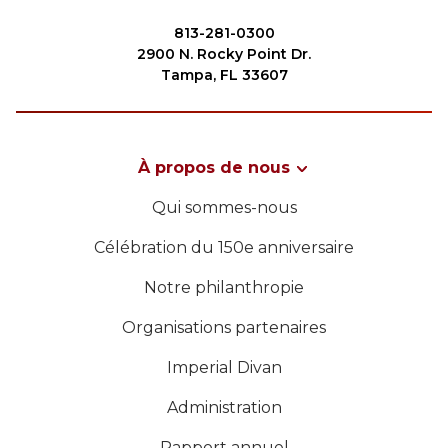
Commencez votre voyage
813-281-0300
Définissez votre chemin
2900 N. Rocky Point Dr.
Tampa, FL 33607
Notre lien avec Freemasonry
Vivez la fraternité
Votre impact
À propos de nous
RECHERCHER
Chapitres
Qui sommes-nous
Nouvelles et événements
Célébration du 150e anniversaire
Centre des membres
Notre philanthropie
NOTRE PHILANTHROPIE
Éducation
Organisations partenaires
SIEF Programmes
DIRECTION
Imperial Divan
Contactez-nous
Administration
CENTRE DES MEMBRES
Rapport annuel