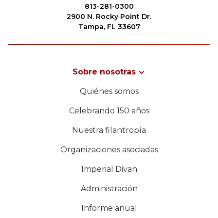
Comienza tu viaje
813-281-0300
2900 N. Rocky Point Dr.
Define tu camino
Tampa, FL 33607
Nuestra conexión con Freemasonry
Experimenta la Hermandad
Sobre nosotras
Tu impacto
BUSCAR
Quiénes somos
Capítulos
Celebrando 150 años
Noticias y eventos
Nuestra filantropía
Centro de miembros
NUESTRA FILANTROPÍA
Organizaciones asociadas
Educación
Imperial Divan
Programas SIEF
LIDERAZGO
Contáctenos
Administración
CENTRO DE MIEMBROS
Informe anual