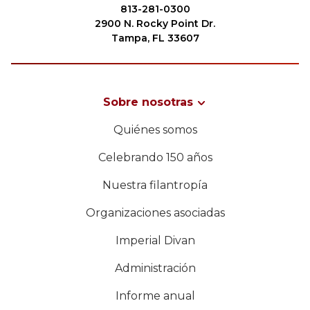
Comienza tu viaje
813-281-0300
2900 N. Rocky Point Dr.
Define tu camino
Tampa, FL 33607
Nuestra conexión con Freemasonry
Experimenta la Hermandad
Sobre nosotras
Tu impacto
BUSCAR
Quiénes somos
Capítulos
Celebrando 150 años
Noticias y eventos
Nuestra filantropía
Centro de miembros
NUESTRA FILANTROPÍA
Organizaciones asociadas
Educación
Imperial Divan
Programas SIEF
LIDERAZGO
Contáctenos
Administración
CENTRO DE MIEMBROS
Informe anual